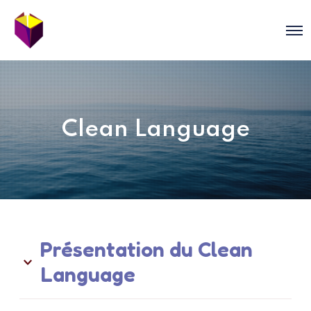
O
p
e
n
M
e
n
u
Clean Language
Présentation du Clean
Language